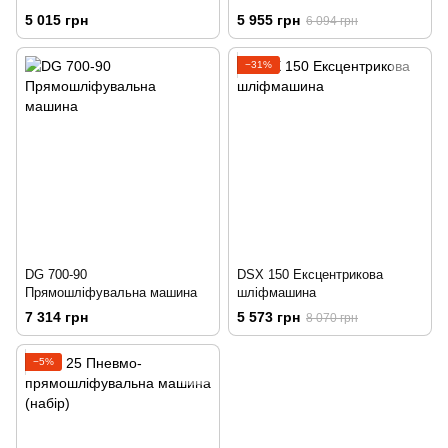
5 015 грн
5 955 грн
6 094 грн
−31%
DG 700-90
DSX 150 Ексцентрикова
Прямошліфувальна машина
шліфмашина
7 314 грн
5 573 грн
8 070 грн
−5%