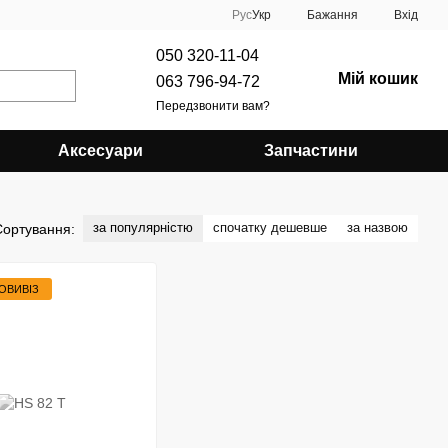
Рус
Укр
Бажання
Вхід
050 320-11-04
Мій кошик
063 796-94-72
Передзвонити вам?
Аксесуари
Запчастини
за популярністю
спочатку дешевше
за назвою
Сортування:
ОВИВІЗ