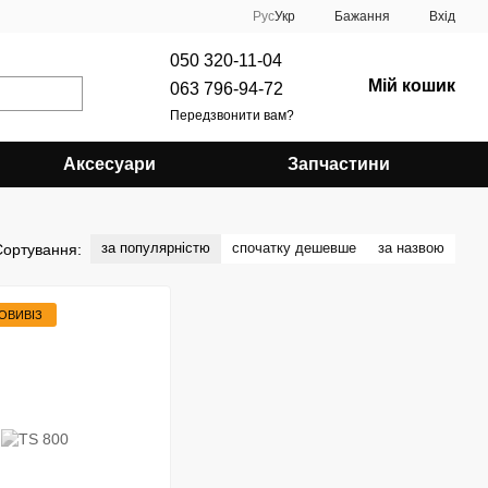
Рус
Укр
Бажання
Вхід
050 320-11-04
Мій кошик
063 796-94-72
Передзвонити вам?
Аксесуари
Запчастини
за популярністю
спочатку дешевше
за назвою
Сортування:
ОВИВІЗ