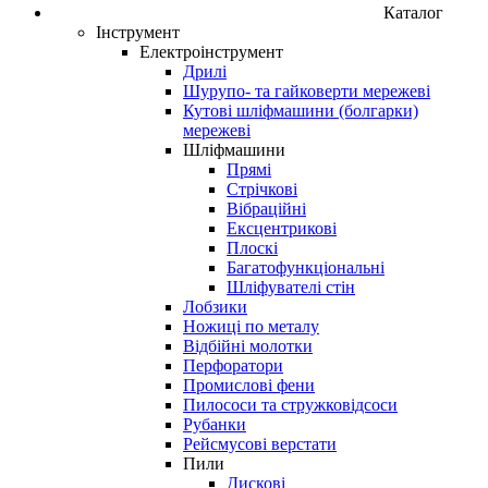
Каталог
Інструмент
Електроінструмент
Дрилі
Шурупо- та гайковерти мережеві
Кутові шліфмашини (болгарки)
мережеві
Шліфмашини
Прямі
Стрічкові
Вібраційні
Ексцентрикові
Плоскі
Багатофункціональні
Шліфувателі стін
Лобзики
Ножиці по металу
Відбійні молотки
Перфоратори
Промислові фени
Пилососи та стружковідсоси
Рубанки
Рейсмусові верстати
Пили
Дискові