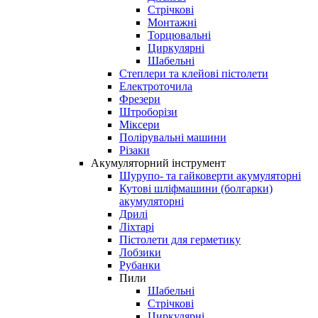
Стрічкові
Монтажні
Торцювальні
Циркулярні
Шабельні
Степлери та клейові пістолети
Електроточила
Фрезери
Штроборізи
Міксери
Полірувальні машини
Різаки
Акумуляторний інструмент
Шурупо- та гайковерти акумуляторні
Кутові шліфмашини (болгарки)
акумуляторні
Дрилі
Ліхтарі
Пістолети для герметику
Лобзики
Рубанки
Пили
Шабельні
Стрічкові
Циркулярні