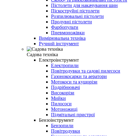
Пістолети для накачування шин
Піскоструйні пістолети
Розпилювальні пістолети
Продувні пістолети
Фарбопульти
Пневмоножівки
Вимірювальна техніка
Ручний інструмент
Садова техніка
Електроінструмент
Електропили
Повітродувки та садові пилесоси
Газонокосарки та аератори
Мотокоси та кущорізи
Подрібнювачі
Високорізи
Мийки
Пилососи
Мотоножиці
Підмітальні пристрої
Бензоінструмент
Бензопили
Повітродувки