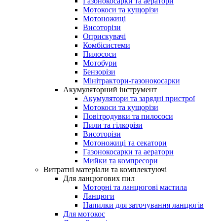
Газонокосарки та аератори
Мотокоси та кущорізи
Мотоножиці
Висоторізи
Оприскувачі
Комбісистеми
Пилососи
Мотобури
Бензорізи
Мінітрактори-газонокосарки
Акумуляторний інструмент
Акумулятори та зарядні пристрої
Мотокоси та кущорізи
Повітродувки та пилососи
Пили та гілкорізи
Висоторізи
Мотоножиці та секатори
Газонокосарки та аератори
Мийки та компресори
Витратні матеріали та комплектуючі
Для ланцюгових пил
Моторні та ланцюгові мастила
Ланцюги
Напилки для заточування ланцюгів
Для мотокос