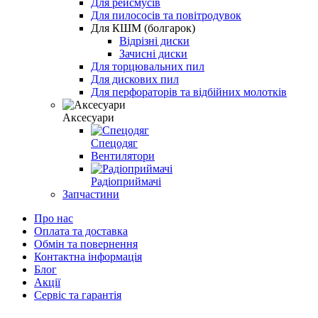
Для рейсмусів
Для пилососів та повітродувок
Для КШМ (болгарок)
Відрізні диски
Зачисні диски
Для торцювальних пил
Для дискових пил
Для перфораторів та відбійних молотків
Аксесуари
Спецодяг
Вентилятори
Радіоприймачі
Запчастини
Про нас
Оплата та доставка
Обмін та повернення
Контактна інформація
Блог
Акції
Сервіс та гарантія