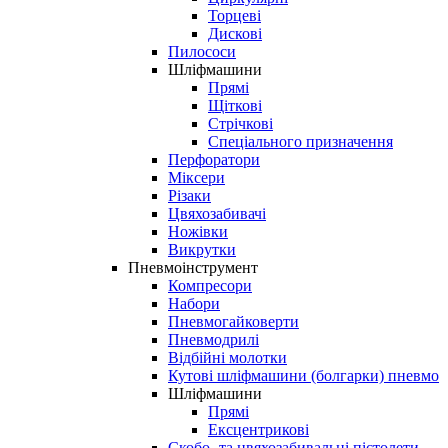
Торцеві
Дискові
Пилососи
Шліфмашини
Прямі
Щіткові
Стрічкові
Спеціального призначення
Перфоратори
Міксери
Різаки
Цвяхозабивачі
Ножівки
Викрутки
Пневмоінструмент
Компресори
Набори
Пневмогайковерти
Пневмодрилі
Відбійні молотки
Кутові шліфмашини (болгарки) пневмо
Шліфмашини
Прямі
Ексцентрикові
Скобо- та цвяхозабивальні пістолети