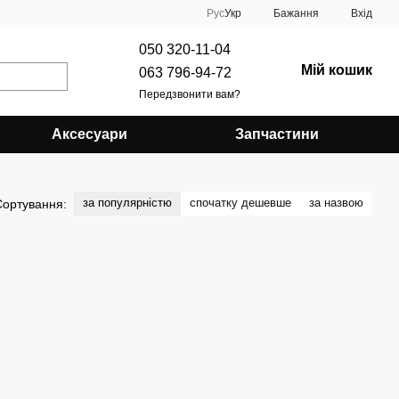
Рус
Укр
Бажання
Вхід
050 320-11-04
Мій кошик
063 796-94-72
Передзвонити вам?
Аксесуари
Запчастини
за популярністю
спочатку дешевше
за назвою
Сортування: