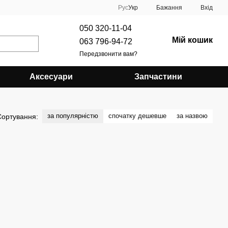
Рус
Укр
Бажання
Вхід
050 320-11-04
Мій кошик
063 796-94-72
Передзвонити вам?
Аксесуари
Запчастини
за популярністю
спочатку дешевше
за назвою
Сортування: