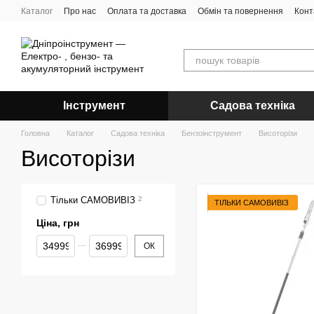
Перейти до основного контенту
Каталог
Про нас
Оплата та доставка
Обмін та повернення
Конт
Інструмент
Садова техніка
Головна
Каталог
Садова техніка
Бензоінструмент
Висоторізи
Висоторізи
Тільки САМОВИВІЗ
2
ТІЛЬКИ САМОВИВІЗ
Ціна, грн
Від Ціна, грн
До Ціна, грн
ОК