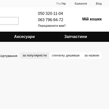
Рус
Укр
Бажання
Вхід
050 320-11-04
Мій кошик
063 796-94-72
Передзвонити вам?
Аксесуари
Запчастини
за популярністю
спочатку дешевше
за назвою
Сортування: