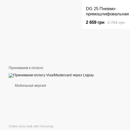
DG 25 Пневмо-
прямошлифовальная
(набор)
2 659 грн
2 791 грн
Принимаем к оплате
Мобильная версия
Online store built with Horoshop