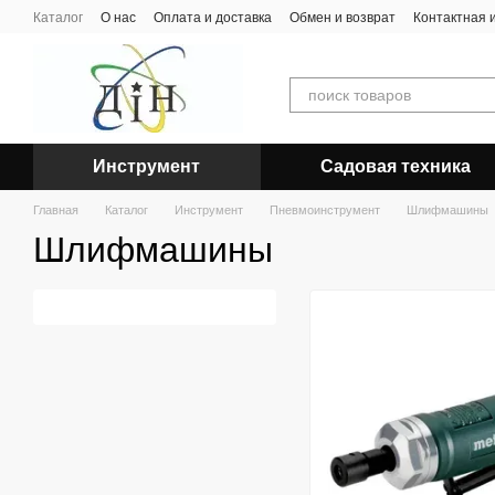
Перейти к основному контенту
Каталог
О нас
Оплата и доставка
Обмен и возврат
Контактная
Инструмент
Садовая техника
Главная
Каталог
Инструмент
Пневмоинструмент
Шлифмашины
Шлифмашины