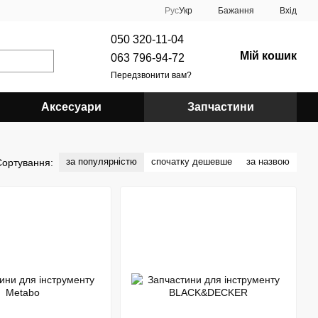
Рус
Укр
Бажання
Вхід
050 320-11-04
Мій кошик
063 796-94-72
Передзвонити вам?
Аксесуари
Запчастини
за популярністю
спочатку дешевше
за назвою
Сортування: