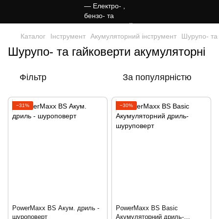
Каталог
Інструмент
Акумуляторний інструмент
Шурупо- та
Шурупо- та гайковерти акумуляторні
Фільтр
За популярністю
−31%
−30%
PowerMaxx BS Акум. дриль -
PowerMaxx BS Basic
шуроповерт
Акумуляторний дриль-