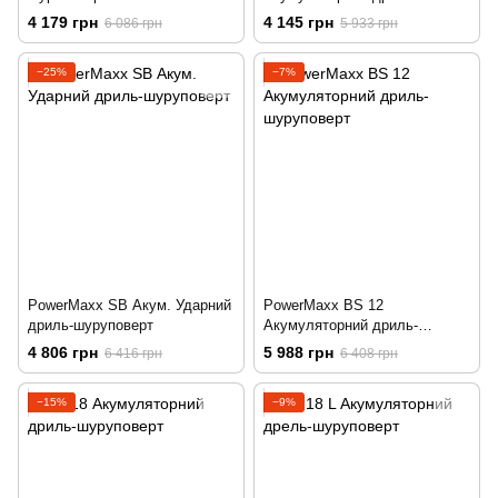
шуруповерт
4 179 грн
4 145 грн
6 086 грн
5 933 грн
−25%
−7%
PowerMaxx SB Акум. Ударний
PowerMaxx BS 12
дриль-шуруповерт
Акумуляторний дриль-
шуруповерт
4 806 грн
5 988 грн
6 416 грн
6 408 грн
−15%
−9%