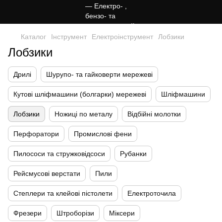
Каталог
Інструмент
Електроінструмент
Лобзики
Лобзики
Дрилі
Шурупо- та гайковерти мережеві
Кутові шліфмашини (болгарки) мережеві
Шліфмашини
Лобзики
Ножиці по металу
Відбійні молотки
Перфоратори
Промислові фени
Пилососи та стружковідсоси
Рубанки
Рейсмусові верстати
Пили
Степлери та клейові пістолети
Електроточила
Фрезери
Штроборізи
Міксери