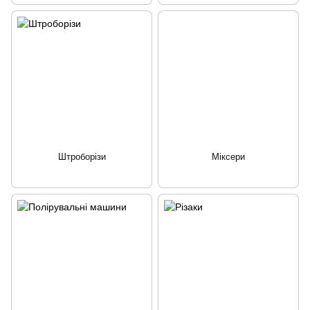
Штроборізи
Міксери