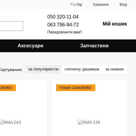
Рус
Укр
Бажання
Вхід
050 320-11-04
Мій кошик
063 796-94-72
Передзвонити вам?
Аксесуари
Запчастини
за популярністю
спочатку дешевше
за назвою
Сортування:
ОВИВІЗ
ТІЛЬКИ САМОВИВІЗ