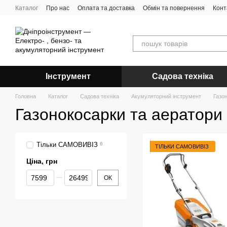
Перейти до основного контенту
Каталог
Про нас
Оплата та доставка
Обмін та повернення
Конт
Інструмент
Садова техніка
Головна
Каталог
Садова техніка
Акумуляторний інструмент
Газо
Газонокосарки та аератори
Тільки САМОВИВІЗ
6
ТІЛЬКИ САМОВИВІЗ
Ціна, грн
Від Ціна, грн
До Ціна, грн
ОК