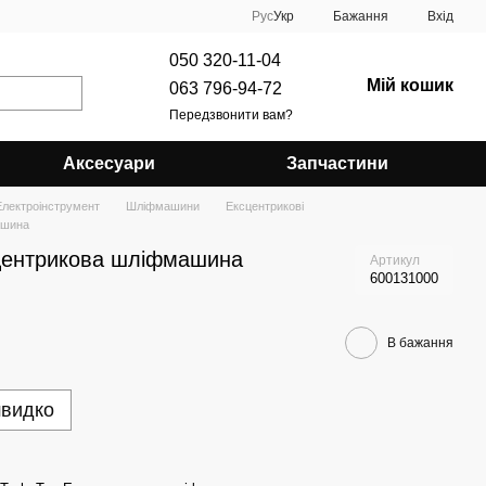
Рус
Укр
Бажання
Вхід
050 320-11-04
Мій кошик
063 796-94-72
Передзвонити вам?
Аксесуари
Запчастини
Електроінструмент
Шліфмашини
Ексцентрикові
ашина
центрикова шліфмашина
Артикул
600131000
В бажання
швидко