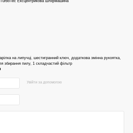
TurboTec Ексцентрикова шліфмашина
арілка на липучці, шестигранний ключ, додаткова змінна рукоятка,
ля збирання пилу, 1 складчастий фільтр
р
Увійти за допомогою