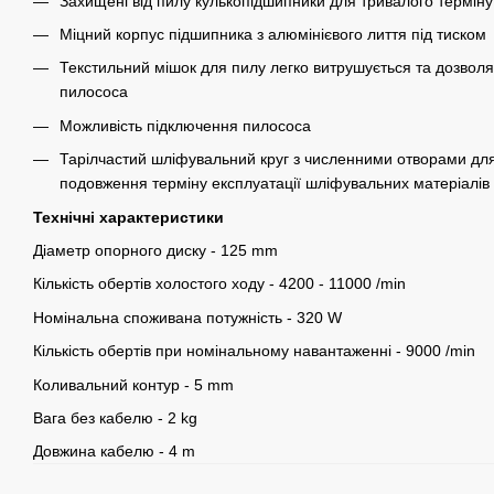
Захищені від пилу кулькопідшипники для тривалого термін
Міцний корпус підшипника з алюмінієвого лиття під тиском
Текстильний мішок для пилу легко витрушується та дозвол
пилососа
Можливість підключення пилососа
Тарілчастий шліфувальний круг з численними отворами для
подовження терміну експлуатації шліфувальних матеріалів
Технічні характеристики
Діаметр опорного диску - 125 mm
Кількість обертів холостого ходу - 4200 - 11000 /min
Номінальна споживана потужність - 320 W
Кількість обертів при номінальному навантаженні - 9000 /min
Коливальний контур - 5 mm
Вага без кабелю - 2 kg
Довжина кабелю - 4 m