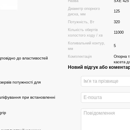
Назва
SXE 425 
Диаметр опорного
125
диска, мм
Потужність, Вт
320
Кількість обертів
11000
холостого ходу / хв
Коливальний контур,
5
мм
Комплектація
Опорна т
ідповідно до властивостей
касета д
Новий відгук або комента
зервів потужності для
 шліфування при встановленні
grip