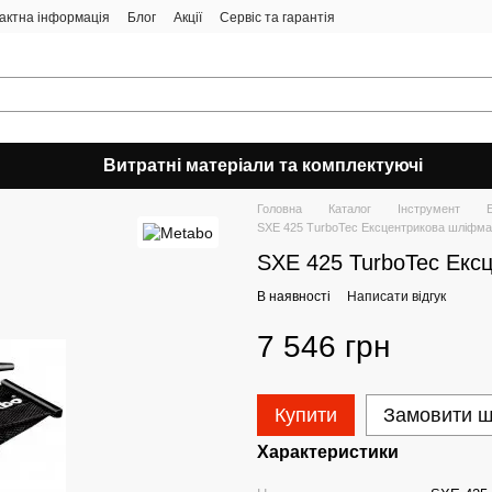
актна інформація
Блог
Акції
Сервіс та гарантія
Витратні матеріали та комплектуючі
Головна
Каталог
Інструмент
SXE 425 TurboTec Ексцентрикова шліфм
SXE 425 TurboTec Екс
В наявності
Написати відгук
7 546 грн
Купити
Замовити 
Характеристики