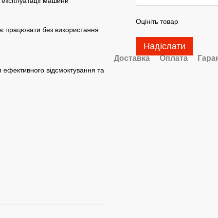
у експлуатації машини
Оцініть товар
яє працювати без використання
Надіслати
Доставка
Оплата
Гара
 ефективного відсмоктування та