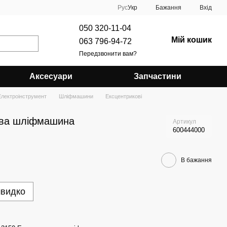
Рус
Укр
Бажання
Вхід
050 320-11-04
Мій кошик
063 796-94-72
Передзвонити вам?
Аксесуари
Запчастини
Електроінструмент
Шліфмашини
Ексцентрикові
ова шліфмашина
Артикул
600444000
В бажання
швидко