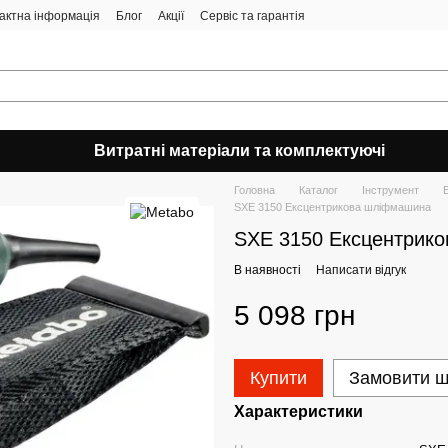
актна інформація
Блог
Акції
Сервіс та гарантія
Витратні матеріали та комплектуючі
Головна
Каталог
Інструмент
SXE 3150 Ексцентрикова шліфмашина
SXE 3150 Ексцентрик
В наявності
Написати відгук
5 098 грн
Купити
Замовити 
Характеристики