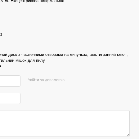
3150 Ексцентрикова шліфмашина
0
ний диск з численними отворами на липучках, шестигранний ключ,
тильний мішок для пилу
р
Увійти за допомогою