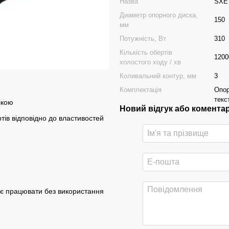
Назва
SXE 
Диаметр опорного диска,
150
мм
Потужність, Вт
310
Кількість обертів
1200
холостого ходу / хв
Коливальний контур, мм
3
Комплектація
Опор
текс
ікою
Новий відгук або комента
тів відповідно до властивостей
яє працювати без використання