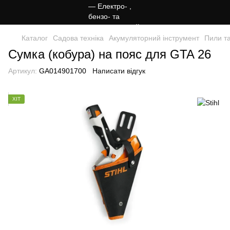
Каталог
Садова техніка
Акумуляторний інструмент
Пили та
Сумка (кобура) на пояс для GTA 26
Артикул:
GA014901700
Написати відгук
ХІТ