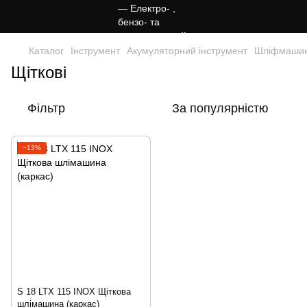
Каталог
Інструмент
Акумуляторний інструмент
Шліфмаши
Щіткові
Фільтр
За популярністю
−13%
S 18 LTX 115 INOX Щіткова
шлімашина (каркас)