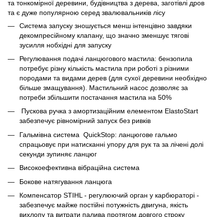
та тонкомірної деревини, будівництва з дерева, заготівлі дров
та є дуже популярною серед звалювальників лісу
Система запуску зношується менш інтенцівно завдяки
декомпресійному клапану, що значно зменшує тягові
зусилля нобхідні для запуску
Регулювання подачі ланцюгового мастила: бензопила
потребує різну кількість мастила при роботі з різними
породами та видами дерев (для сухої деревини необхідно
більше змащування). Мастильний насос дозволяє за
потреби збільшити постачання мастила на 50%
Пускова ручка з амортизаційним елементом ElastoStart
забезпечує рівномірний запуск без ривків
Гальмівна система QuickStop: ланцюгове гальмо
спрацьовує при натисканні упору для рук та за лічені долі
секунди зупиняє ланцюг
Високоефективна вібраційна система
Бокове натягування ланцюга
Компенсатор STIHL - регулюючий орган у карбюраторі -
забезпечує майже постійні потужність двигуна, якість
вихлопу та витрати палива протягом довгого строку