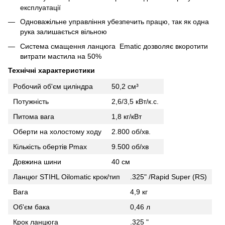
експлуатації
Одноважільне управління убезпечить працю, так як одна
рука залишається вільною
Система смащення ланцюга Ematic дозволяє вкоротити
витрати мастила на 50%
Технічні характеристики
Pобочий об'єм циліндра
50,2 см³
Потужність
2,6/3,5 кВт/к.с.
Питома вага
1,8 кг/кВт
Оберти на холостому ходу
2.800 об/хв.
Кількість обертів Pmax
9.500 об/хв
Довжина шини
40 см
Ланцюг STIHL Oilomatic крок/тип
.325" /Rapid Super (RS)
Вага
4,9 кг
Об'єм бака
0,46 л
Крок ланцюга
.325 "