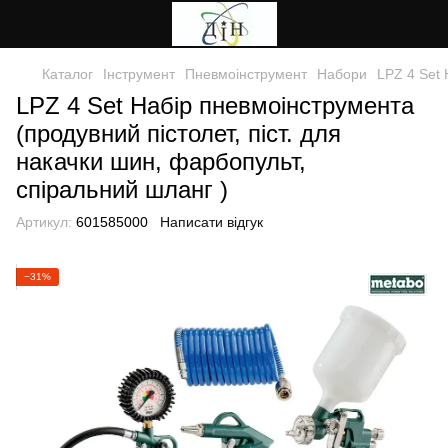
Каталог
Інструмент
Пневмоінструмент
Набори
LPZ 4 Set 
LPZ 4 Set Набір пневмоінструмента
(продувний пістолет, піст. для
накачки шин, фарбопульт,
спіральний шланг )
Артикул:
601585000
Написати відгук
−31%