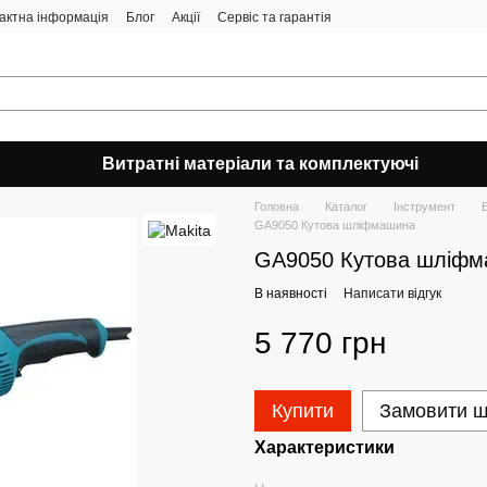
актна інформація
Блог
Акції
Сервіс та гарантія
Витратні матеріали та комплектуючі
Головна
Каталог
Інструмент
GA9050 Кутова шліфмашина
GA9050 Кутова шліф
В наявності
Написати відгук
5 770 грн
Купити
Замовити 
Характеристики