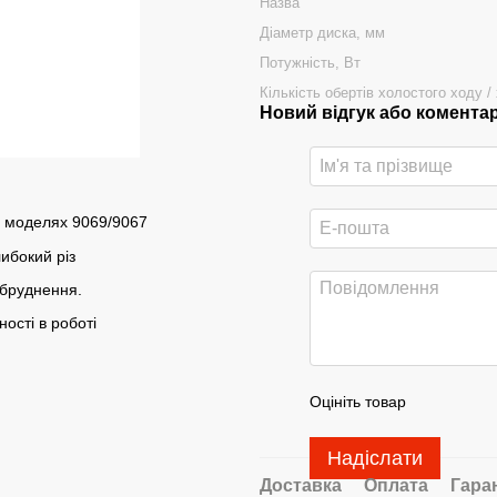
Назва
Діаметр диска, мм
Потужність, Вт
Кількість обертів холостого ходу /
Новий відгук або комента
х моделях 9069/9067
ибокий різ
абруднення.
ості в роботі
Оцініть товар
Надіслати
Доставка
Оплата
Гара