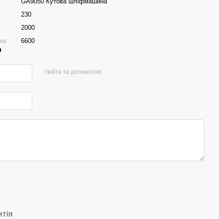
GA9050 Кутова шліфмашина
230
2000
 хв
6600
р
Увійти за допомогою
нтія