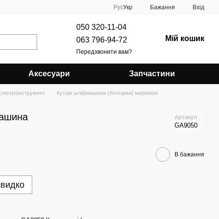
Рус
Укр
Бажання
Вхід
050 320-11-04
Мій кошик
063 796-94-72
Передзвонити вам?
Аксесуари
Запчастини
Електроінструмент
Кутові шліфмашини (болгарки) мережеві
машина
Артикул
GA9050
В бажання
швидко