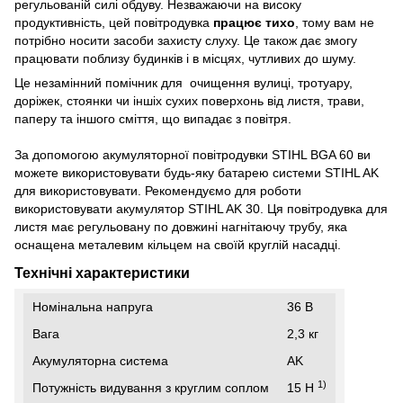
регульованій силі обдуву. Незважаючи на високу
продуктивність, цей повітродувка
працює тихо
, тому вам не
потрібно носити засоби захисту слуху. Це також дає змогу
працювати поблизу будинків і в місцях, чутливих до шуму.
Це незамінний помічник для очищення вулиці, тротуару,
доріжек, стоянки чи іншіх сухих поверхонь від листя, трави,
паперу та іншого сміття, що випадає з повітря.
За допомогою акумуляторної повітродувки STIHL BGA 60 ви
можете використовувати будь-яку батарею системи STIHL AK
для використовувати. Рекомендуємо для роботи
використовувати акумулятор STIHL AK 30. Ця повітродувка для
листя має регульовану по довжині нагнітаючу трубу, яка
оснащена металевим кільцем на своїй круглій насадці.
Технічні характеристики
Номінальна напруга
36 В
Вага
2,3 кг
Акумуляторна система
AK
1)
Потужність видування з круглим соплом
15 Н