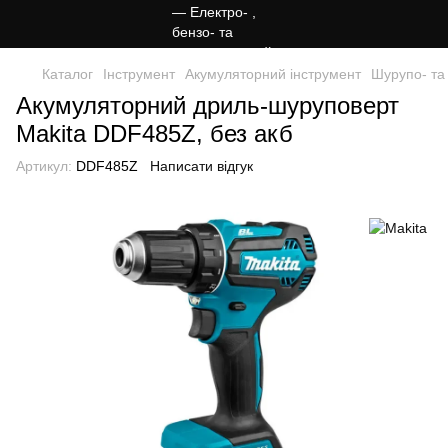
Каталог
Інструмент
Акумуляторний інструмент
Шурупо- та
Акумуляторний дриль-шуруповерт
Makita DDF485Z, без акб
Артикул:
DDF485Z
Написати відгук