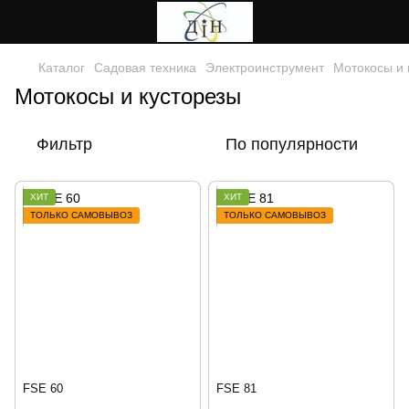
Каталог
Садовая техника
Электроинструмент
Мотокосы и 
Мотокосы и кусторезы
Фильтр
По популярности
ХИТ
ХИТ
ТОЛЬКО САМОВЫВОЗ
ТОЛЬКО САМОВЫВОЗ
FSE 60
FSE 81