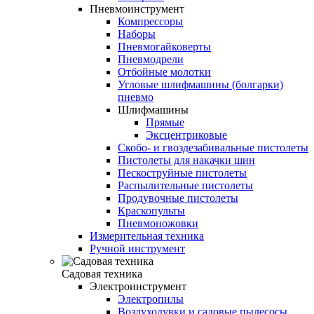
Пневмоинструмент
Компрессоры
Наборы
Пневмогайковерты
Пневмодрели
Отбойные молотки
Угловые шлифмашины (болгарки)
пневмо
Шлифмашины
Прямые
Эксцентриковые
Скобо- и гвоздезабивальные пистолеты
Пистолеты для накачки шин
Пескоструйные пистолеты
Распылительные пистолеты
Продувочные пистолеты
Краскопульты
Пневмоножовки
Измерительная техника
Ручной инструмент
Садовая техника
Электроинструмент
Электропилы
Воздуходувки и садовые пылесосы