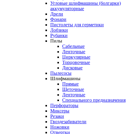
Угловые шлифмашины (болгарки)
аккумуляторные
Дрели
Фонари
Пистолеты для герметики
Лобзики
Рубанки
Пилы
Сабельные
Ленточные
Циркулярные
Торцовочные
Дисковые
Пылесосы
Шлифмашины
Прямые
Щеточные
Ленточные
Специального предназначения
Перфораторы
Миксеры
Резаки
Гвоздезабиватели
Ножовки
Отвертки