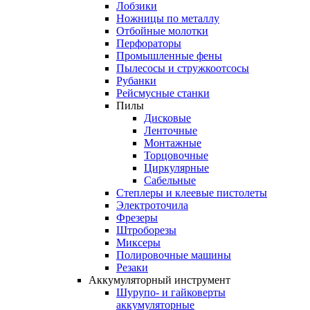
Лобзики
Ножницы по металлу
Отбойные молотки
Перфораторы
Промышленные фены
Пылесосы и стружкоотсосы
Рубанки
Рейсмусные станки
Пилы
Дисковые
Ленточные
Монтажные
Торцовочные
Циркулярные
Сабельные
Степлеры и клеевые пистолеты
Электроточила
Фрезеры
Штроборезы
Миксеры
Полировочные машины
Резаки
Аккумуляторный инструмент
Шурупо- и гайковерты
аккумуляторные