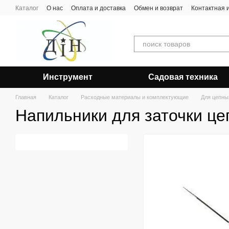
Перейти к основному контенту
Каталог
О нас
Оплата и доставка
Обмен и возврат
Контактная
Инструмент
Садовая техника
Главная
Каталог
Расходные материалы и комплектующие
Для цепны
Напильники для заточки це