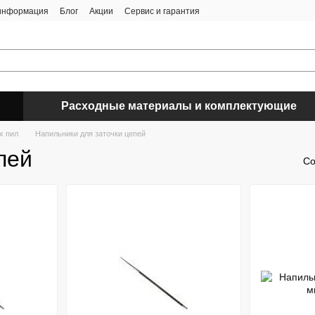
 информация
Блог
Акции
Сервис и гарантия
Расходные материалы и комплектующие
х пил
Напильники для заточки цепей
пей
Со