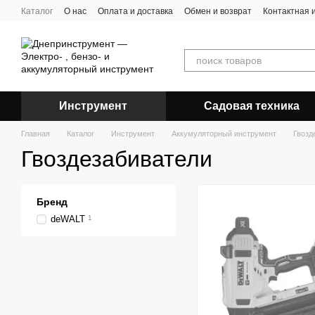
Перейти к основному контенту
Каталог
О нас
Оплата и доставка
Обмен и возврат
Контактная
Инструмент
Садовая техника
Главная
Каталог
Инструмент
Аккумуляторный инструмент
Гвозд
Гвоздезабиватели
Бренд
deWALT
1