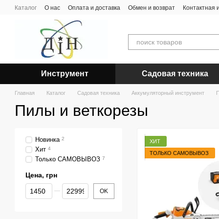
Перейти к основному контенту
Каталог
О нас
Оплата и доставка
Обмен и возврат
Контактная
Инструмент
Садовая техника
Главная
Каталог
Садовая техника
Аккумуляторный инструмент
П
Пилы и веткорезы
Новинка
2
ХИТ
Хит
4
ТОЛЬКО САМОВЫВОЗ
Только САМОВЫВОЗ
7
Цена, грн
От Цена, грн
До Цена, грн
OK