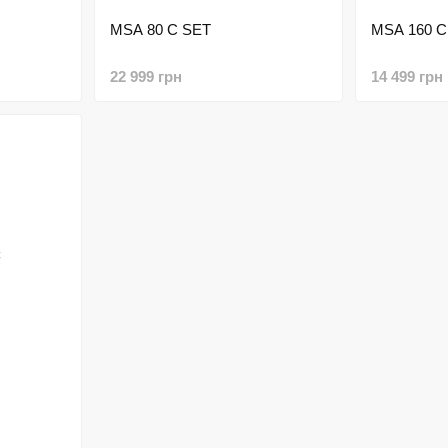
MSA 80 C SET
MSА 160 С
22 999 грн
14 499 грн