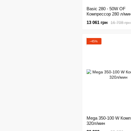
Basic 280 - 50W OF
Компрессор 280 л/ми
13 061 грн
16 708 грн
−45%
Mega 350-100 W Комп
320л/мин