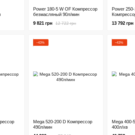
Power 180-5 W OF Компрессор
Power 250
н
безмасляный 90л/мин
Компрессо
110л/мин
9 821 грн
13 792 грн
12 722 грн
−43%
−43%
рессор
Mega 520-200 D Компрессор
Mega 400-
490л/мин
400л/хв