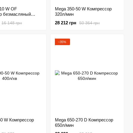
-10 W OF
Mega 350-50 W Компрессор
р безмасляный
320л/мин
28 212 грн
16 148 грн
50 364 грн
−35%
50 W Компрессор
Mega 650-270 D Компрессор
650л/мин