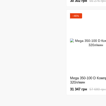
30 302 грн
55 276 грн
−46%
Mega 350-100 D Комп
320л/мин
31 347 грн
57 680 грн