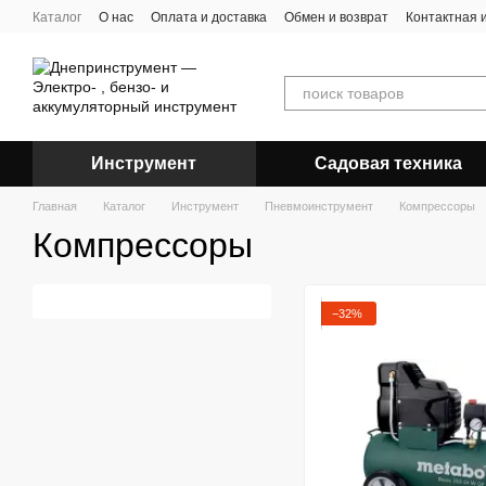
Перейти к основному контенту
Каталог
О нас
Оплата и доставка
Обмен и возврат
Контактная
Инструмент
Садовая техника
Главная
Каталог
Инструмент
Пневмоинструмент
Компрессоры
Компрессоры
−32%