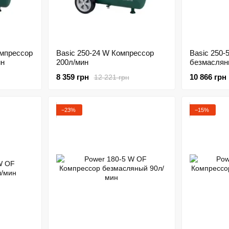
омпрессор
Basic 250-24 W Компрессор
Basic 250
ин
200л/мин
безмаслян
8 359 грн
10 866 грн
12 221 грн
−23%
−15%