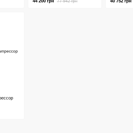
44 200 грн
40 752 грн
77 942 грн
рессор