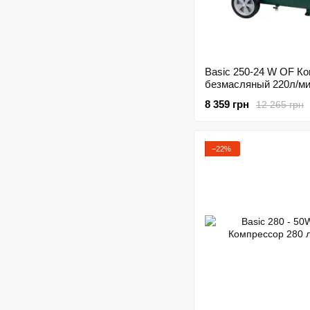
Basic 250-24 W OF К
безмасляный 220л/м
8 359 грн
12 265 грн
−22%