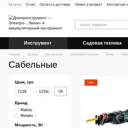
Перейти к основному контенту
Каталог
О нас
Оплата и доставка
Обмен и возврат
Контактная
Инструмент
Садовая техника
Главная
Каталог
Инструмент
Электроинструмент
Пилы
Сабе
Сабельные
Цена, грн
−5%
От Цена, грн
До Цена, грн
OK
Бренд
Makita
1
Metabo
1
Мощность, Вт