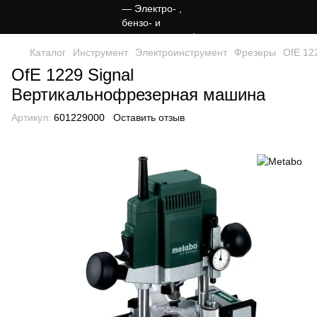
Каталог
Инструмент
Электроинструмент
Фрезеры
OfE 12
OfE 1229 Signal
Вертикальнофрезерная машина
Артикул:
601229000
Оставить отзыв