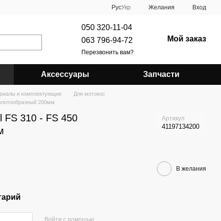
Рус
Укр
Желания
Вход
050 320-11-04
Мой заказ
063 796-94-72
Перезвонить вам?
Аксессуары
Запчасти
риалы и комплектующие
Для мотокос
 долотообразный 200мм
l FS 310 - FS 450
Артикул
41197134200
м
В желания
тарий
Войти с помощью