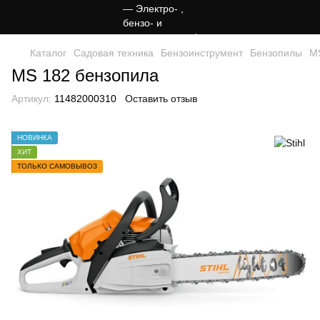
Каталог
Садовая техника
Бензоинструмент
Бензопилы
M
MS 182 бензопила
Артикул:
11482000310
Оставить отзыв
НОВИНКА
ХИТ
ТОЛЬКО САМОВЫВОЗ