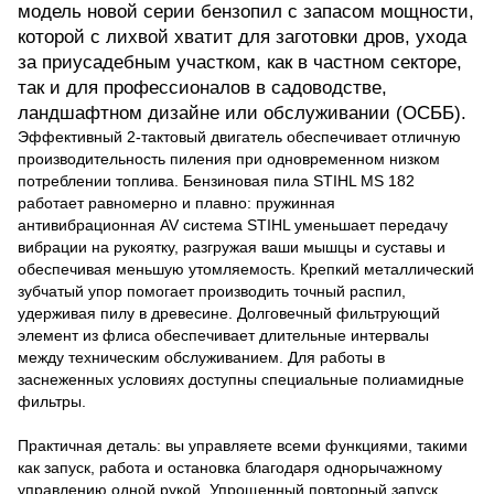
модель новой серии бензопил с запасом мощности,
которой с лихвой хватит для заготовки дров, ухода
за приусадебным участком, как в частном секторе,
так и для профессионалов в садоводстве,
ландшафтном дизайне или обслуживании (ОСББ).
Эффективный 2-тактовый двигатель обеспечивает отличную
производительность пиления при одновременном низком
потреблении топлива. Бензиновая пила STIHL MS 182
работает равномерно и плавно: пружинная
антивибрационная AV система STIHL уменьшает передачу
вибрации на рукоятку, разгружая ваши мышцы и суставы и
обеспечивая меньшую утомляемость. Крепкий металлический
зубчатый упор помогает производить точный распил,
удерживая пилу в древесине. Долговечный фильтрующий
элемент из флиса обеспечивает длительные интервалы
между техническим обслуживанием. Для работы в
заснеженных условиях доступны специальные полиамидные
фильтры.
Практичная деталь: вы управляете всеми функциями, такими
как запуск, работа и остановка благодаря однорычажному
управлению одной рукой. Упрощенный повторный запуск