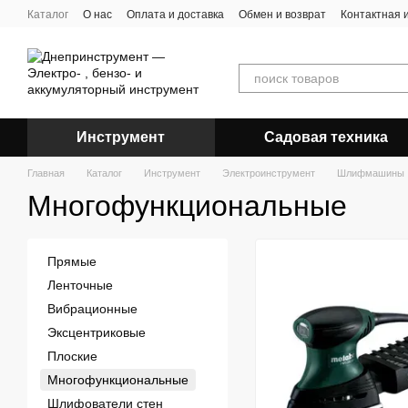
Перейти к основному контенту
Каталог
О нас
Оплата и доставка
Обмен и возврат
Контактная
Инструмент
Садовая техника
Главная
Каталог
Инструмент
Электроинструмент
Шлифмашины
Многофункциональные
Прямые
Ленточные
Вибрационные
Эксцентриковые
Плоские
Многофункциональные
Шлифователи стен