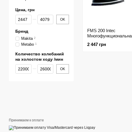
Цена, грн
От Цена, грн
До Цена, грн
OK
FMS 200 Intec
Бренд
Многофункциональна
Makita
2
шлифмашина
2 447 грн
Metabo
1
Количество колебаний
на холостом ходу /мин
От Количество колебаний на холостом ходу /мин
До Количество колебаний на холостом ходу /мин
OK
Принимаем к оплате