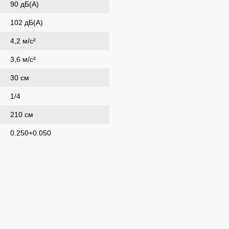
90 дБ(A)
102 дБ(A)
4,2 м/с²
3,6 м/с²
30 см
1/4
210 см
0.250+0.050