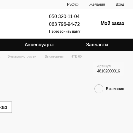
Рус
Укр
Желания
Вход
050 320-11-04
Мой заказ
063 796-94-72
Перезвонить вам?
Аксессуары
Запчасти
а
Электроинструмент
Высоторезы
HTЕ 60
Артикул
48102000016
В желания
каз