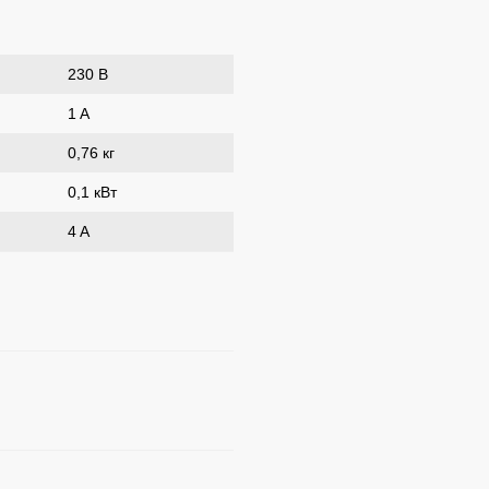
230 В
1 A
0,76 кг
0,1 кВт
4 A