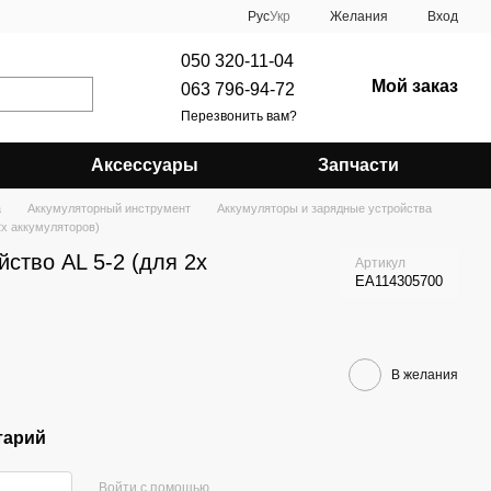
Рус
Укр
Желания
Вход
050 320-11-04
Мой заказ
063 796-94-72
Перезвонить вам?
Аксессуары
Запчасти
а
Аккумуляторный инструмент
Аккумуляторы и зарядные устройства
2х аккумуляторов)
ство AL 5-2 (для 2х
Артикул
EA114305700
В желания
тарий
Войти с помощью