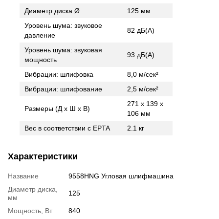
Диаметр диска Ø
125 мм
Уровень шума: звуковое
82 дБ(А)
давление
Уровень шума: звуковая
93 дБ(А)
мощность
Вибрации: шлифовка
8,0 м/сек²
Вибрации: шлифование
2,5 м/сек²
271 x 139 x
Размеры (Д х Ш х В)
106 мм
Вес в соответствии с EPTA
2.1 кг
Характеристики
Название
9558HNG Угловая шлифмашина
Диаметр диска,
125
мм
Мощность, Вт
840